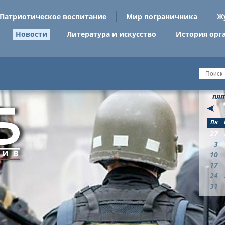
Патриотическое воспитание
Мир пограничника
Ж
Новости
Литература и искусство
История орг
пят
Пн
27
3
10
17
24
31