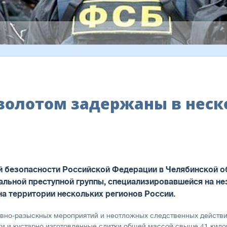
золотом задержаны в неск
 безопасности Российской Федерации в Челябинской о
альной преступной группы, специализировавшейся на н
а территории нескольких регионов России.
ивно-разыскных мероприятий и неотложных следственных действ
и и кустарно изготовленные слитки общей массой свыше 41 кило