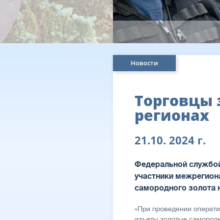
Новости
Торговцы 
регионах
21.10. 2024 г.
Федеральной службой
участники межрегион
самородного золота н
«При проведении операт
изъяты золотые самородк