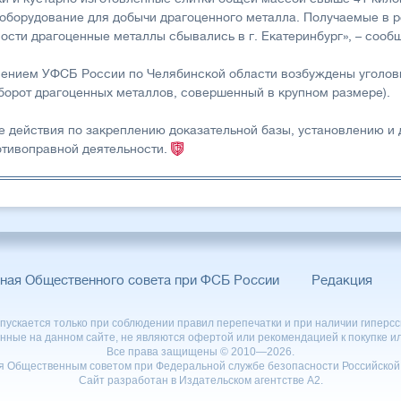
е оборудование для добычи драгоценного металла. Получаемые в р
ости драгоценные металлы сбывались в г. Екатеринбург», – соо
нием УФСБ России по Челябинской области возбуждены уголовные
борот драгоценных металлов, совершенный в крупном размере).
 действия по закреплению доказательной базы, установлению и
отивоправной деятельности.
ная Общественного совета при ФСБ России
Редакция
ускается только при соблюдении правил перепечатки и при наличии гиперссы
нные на данном сайте, не являются офертой или рекомендацией к покупке ил
Все права защищены © 2010—2026.
я Общественным советом при Федеральной службе безопасности Российской
Сайт разработан в Издательском агентстве А2.