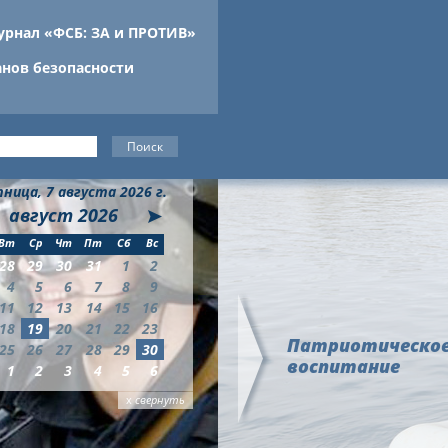
урнал «ФСБ: ЗА и ПРОТИВ»
анов безопасности
ница, 7 августа 2026 г.
август
2026
Вт
Ср
Чт
Пт
Сб
Вс
28
29
30
31
1
2
4
5
6
7
8
9
11
12
13
14
15
16
18
19
20
21
22
23
Патриотическо
25
26
27
28
29
30
воспитание
1
2
3
4
5
6
х
свернуть