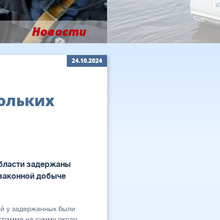
Новости
24.10.2024
ольких
бласти задержаны
езаконной добыче
ий у задержанных были
грамма на сумму около