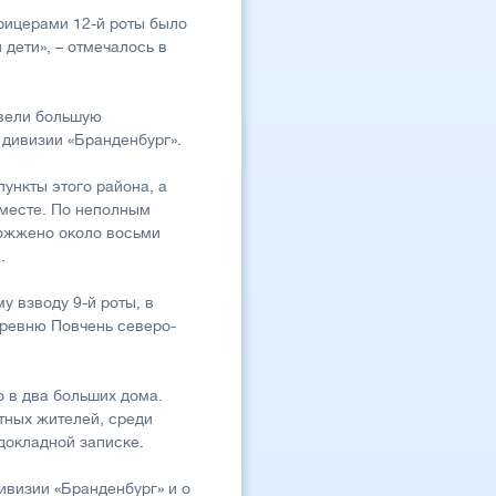
фицерами 12-й роты было
дети», – отмечалось в
овели большую
 дивизии «Бранденбург».
ункты этого района, а
 месте. По неполным
сожжено около восьми
.
у взводу 9-й роты, в
еревню Повчень северо-
 в два больших дома.
тных жителей, среди
докладной записке.
ивизии «Бранденбург» и о