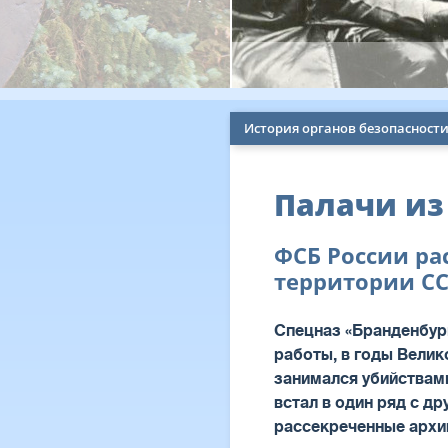
История органов безопасност
Палачи из
ФСБ России ра
территории С
Спецназ «Бранденбур
работы, в годы Вели
занимался убийствами
встал в один ряд с д
рассекреченные архи