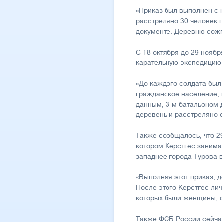
«Приказ был выполнен с 
расстреляно 30 человек 
документе. Деревню сожг
С 18 октября до 29 нояб
карательную экспедицию 
«До каждого солдата был
гражданское население, 
данным, 3-м батальоном 
деревень и расстреляно 
Также сообщалось, что 29
котором Керстгес занима
западнее города Турова 
«Выполняя этот приказ, 
После этого Керстгес ли
которых были женщины, с
Также ФСБ России сейчас