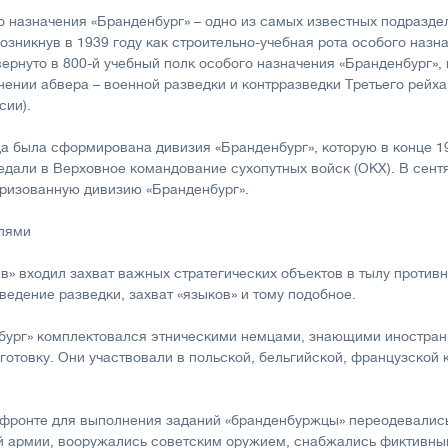
 назначения «Бранденбург» – одно из самых известных подразде
зникнув в 1939 году как строительно-учебная рота особого назна
ернуто в 800-й учебный полк особого назначения «Бранденбург»,
ении абвера – военной разведки и контрразведки Третьего рейха
сии).
да была сформирована дивизия «Бранденбург», которую в конце 1
едали в Верховное командование сухопутных войск (ОКХ). В сент
ризованную дивизию «Бранденбург».
елями
в» входил захват важных стратегических объектов в тылу против
ведение разведки, захват «языков» и тому подобное.
бург» комплектовался этническими немцами, знающими иностра
отовку. Они участвовали в польской, бельгийской, французской 
 фронте для выполнения заданий «бранденбуржцы» переодевалис
 армии, вооружались советским оружием, снабжались фиктивны