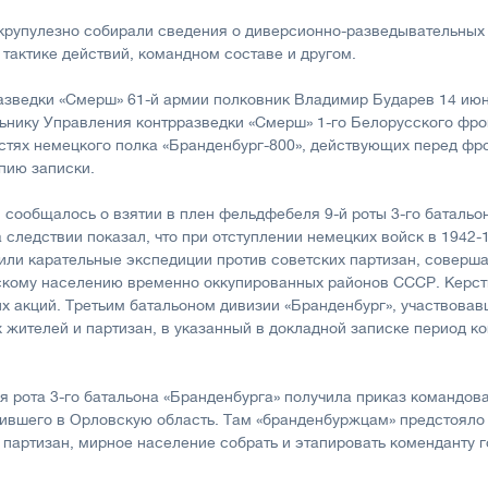
крупулезно собирали сведения о диверсионно-разведывательных
, тактике действий, командном составе и другом.
азведки «Смерш» 61-й армии полковник Владимир Бударев 14 июн
ьнику Управления контрразведки «Смерш» 1-го Белорусского фро
стях немецкого полка «Бранденбург-800», действующих перед фр
пию записки.
, сообщалось о взятии в плен фельдфебеля 9-й роты 3-го батальо
а следствии показал, что при отступлении немецких войск в 1942-
ли карательные экспедиции против советских партизан, соверш
кому населению временно оккупированных районов СССР. Керстг
их акций. Третьим батальоном дивизии «Бранденбург», участвова
 жителей и партизан, в указанный в докладной записке период 
2-я рота 3-го батальона «Бранденбурга» получила приказ командов
дившего в Орловскую область. Там «бранденбуржцам» предстояло 
партизан, мирное население собрать и этапировать коменданту г