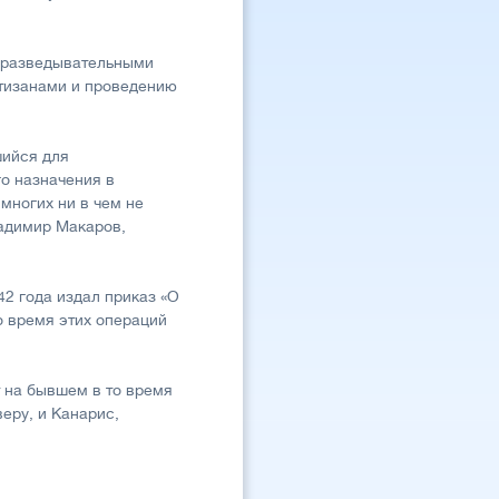
трразведывательными
ртизанами и проведению
шийся для
о назначения в
многих ни в чем не
ладимир Макаров,
42 года издал приказ «О
о время этих операций
 на бывшем в то время
еру, и Канарис,