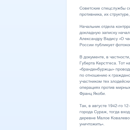
Советские спецслужбы с
противника, их структуре
Начальник отдела контрр
докладную записку начал
Александру Вадису «О ча
России публикует фотоко
В документе, в частности
Губерта Керстгеса. Тот н
«бранденбуржцы» проводи
по отношению к гражданс
участником тех злодейск
операциях против мирных
Франц Якоби.
Так, в августе 1942-го 1
города Сураж, тогда вхо
деревне Малое Ковалево 
уничтожить».