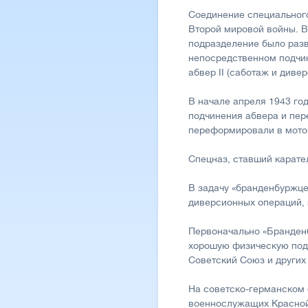
Соединение специального
Второй мировой войны. Во
подразделение было разв
непосредственном подчин
абвер II (саботаж и дивер
В начале апреля 1943 го
подчинения абвера и пер
переформировали в мото
Спецназ, ставший карат
В задачу «бранденбуржце
диверсионных операций, 
Первоначально «Бранден
хорошую физическую подг
Советский Союз и других
На советско-германском
военнослужащих Красной