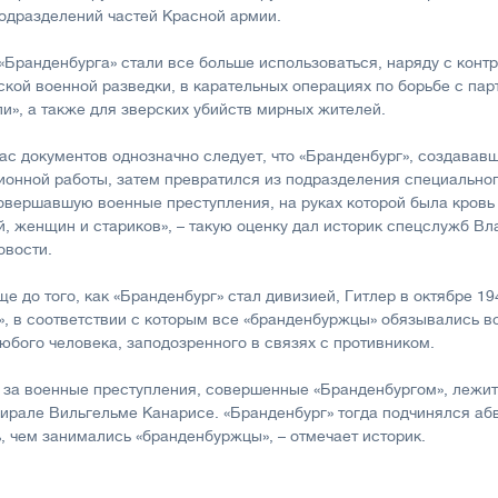
одразделений частей Красной армии.
«Бранденбурга» стали все больше использоваться, наряду с кон
ой военной разведки, в карательных операциях по борьбе с па
и», а также для зверских убийств мирных жителей.
ас документов однозначно следует, что «Бранденбург», создавав
онной работы, затем превратился из подразделения специальног
совершавшую военные преступления, на руках которой была кровь 
й, женщин и стариков», – такую оценку дал историк спецслужб В
овости.
е до того, как «Бранденбург» стал дивизией, Гитлер в октябре 19
, в соответствии с которым все «бранденбуржцы» обязывались в
юбого человека, заподозренного в связях с противником.
 за военные преступления, совершенные «Бранденбургом», лежит
ирале Вильгельме Канарисе. «Бранденбург» тогда подчинялся абв
ь, чем занимались «бранденбуржцы», – отмечает историк.