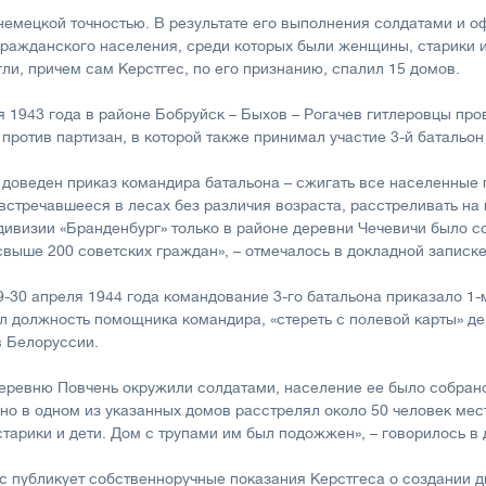
немецкой точностью. В результате его выполнения солдатами и о
гражданского населения, среди которых были женщины, старики и 
ли, причем сам Керстгес, по его признанию, спалил 15 домов.
ря 1943 года в районе Бобруйск – Быхов – Рогачев гитлеровцы пр
против партизан, в которой также принимал участие 3-й батальон
 доведен приказ командира батальона – сжигать все населенные п
встречавшееся в лесах без различия возраста, расстреливать на
дивизии «Бранденбург» только в районе деревни Чечевичи было 
свыше 200 советских граждан», – отмечалось в докладной записке
-30 апреля 1944 года командование 3-го батальона приказало 1-м
л должность помощника командира, «стереть с полевой карты» д
в Белоруссии.
деревню Повчень окружили солдатами, население ее было собрано
чно в одном из указанных домов расстрелял около 50 человек мес
тарики и дети. Дом с трупами им был подожжен», – говорилось в 
 публикует собственноручные показания Керстгеса о создании д