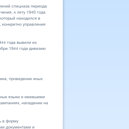
лений спецназа периода
чения, к лету 1940 года
 который находился в
, конкретно управления
944 года вывели из
ябре 1944 года дивизию
ника, проведение иных
нные языки и имевшими
кампаниях, нападении на
ь в форму
ми документами и