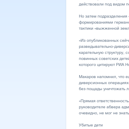
действовали под видом п
Но затем подразделения 
формированиями германск
тактики «выжженной земл
«Из опубликованных сейч
разведывательно-диверси
карательную структуру, 
повинных советских дете
которого цитируют РИА Н
Макаров напомнил, что ещ
диверсионных операциях»
без пощады уничтожать л
«Прямая ответственность
руководителе абвера адм
очевидно, не мог не знат
Убитые дети