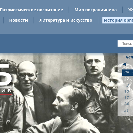
Патриотическое воспитание
Мир пограничника
Ж
Новости
Литература и искусство
История орг
чет
Пн
27
3
10
17
24
31