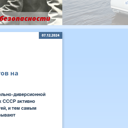
 безопасности
07.12.2024
тов на
тельно-диверсионной
ях СССР активно
тей, и тем самым
азывают