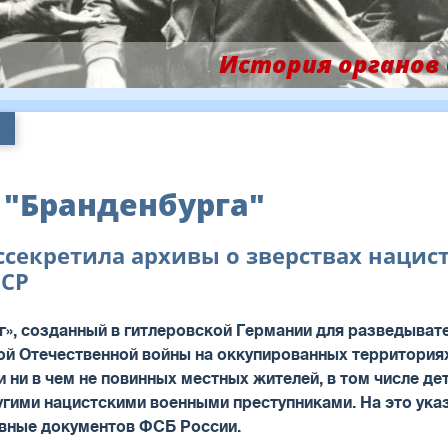
История органов
и
 "Бранденбурга"
ссекретила архивы о зверствах нацис
ССР
г», созданный в гитлеровской Германии для разведыва
кой Отечественной войны на оккупированных территори
 ни в чем не повинных местных жителей, в том числе де
ругими нацистскими военными преступниками. На это ук
вные документов ФСБ России.